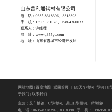
山东普利通钢材有限公司
电 话：0635-8318396、8318398
手 机：13969581078、15864360033
联系人：许经理
网 址：www.q355gc.com
地 址：山东省聊城市经济开发区
网站地图
|
百度地图
|
返回首页
|
门架叉车槽钢
|
型钢
|
H
于我们
|
联系我们
主营：
叉车槽钢
、
C型槽钢
、
进口H型槽钢
、
J型槽钢
电 话：0635-8318396、8318398 手 机：13969581078