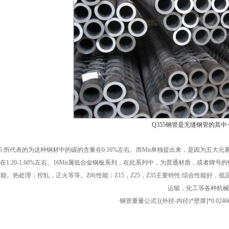
Q355钢管是无缝钢管的其
55.所代表的为这种钢材中的碳的含量在0.16%左右。而Mn单独提出来，是因为五大元
在1.20-1.60%左右。16Mn属低合金钢板系列，在此系列中，为普通材质，或者
能。热处理：控轧，正火等等。Z向性能：Z15，Z25，Z35主要特性:综合性能好
运输，化工等各种机械
钢管重量公式:[(外径-内径)*壁厚]*0.0246