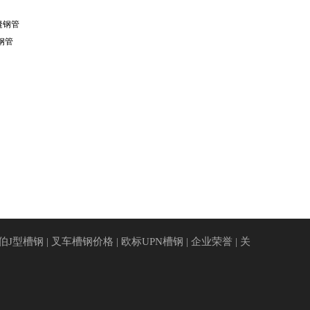
缝钢管
c钢管
伯J型槽钢
|
叉车槽钢价格
|
欧标UPN槽钢
|
企业荣誉
|
关