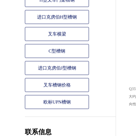
H型叉车门架槽钢
进口克虏伯H型槽钢
叉车横梁
C型槽钢
进口克虏伯J型槽钢
叉车槽钢价格
Q3
大约
欧标UPN槽钢
向性
联系信息