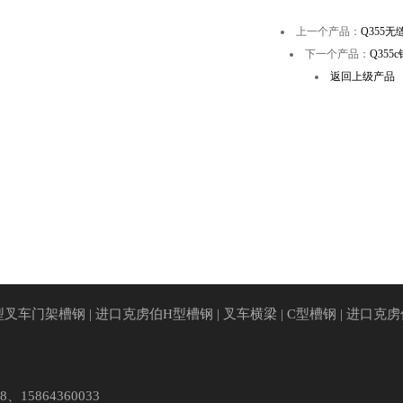
上一个产品：
Q355无
下一个产品：
Q355
返回上级产品
型叉车门架槽钢
|
进口克虏伯H型槽钢
|
叉车横梁
|
C型槽钢
|
进口克虏
、15864360033