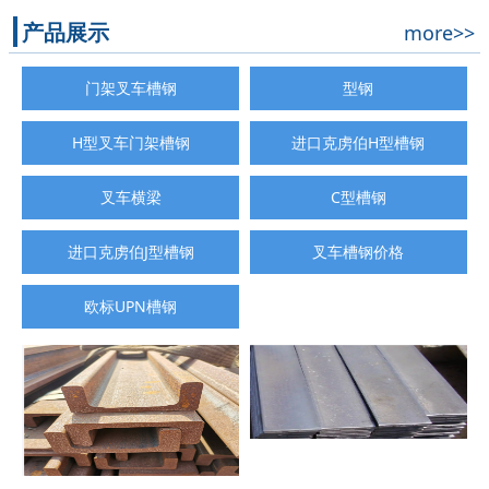
产品展示
more>>
门架叉车槽钢
型钢
H型叉车门架槽钢
进口克虏伯H型槽钢
叉车横梁
C型槽钢
进口克虏伯J型槽钢
叉车槽钢价格
欧标UPN槽钢