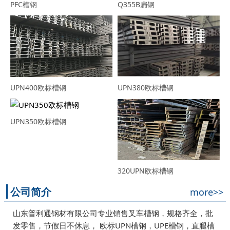
PFC槽钢
Q355B扁钢
UPN400欧标槽钢
UPN380欧标槽钢
UPN350欧标槽钢
320UPN欧标槽钢
公司简介
more>>
山东普利通钢材有限公司专业销售叉车槽钢，规格齐全，批
发零售，节假日不休息， 欧标UPN槽钢，UPE槽钢，直腿槽