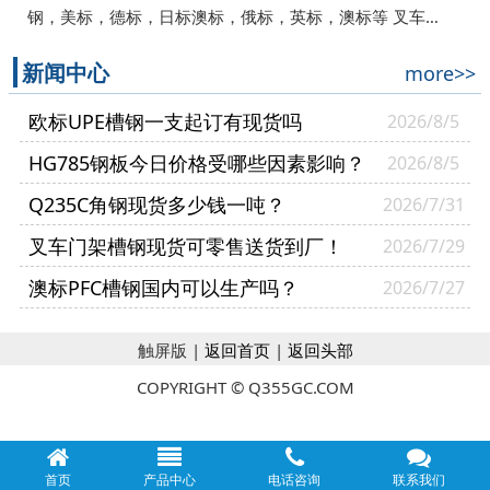
钢，美标，德标，日标澳标，俄标，英标，澳标等 叉车…
新闻中心
more>>
欧标UPE槽钢一支起订有现货吗
2026/8/5
HG785钢板今日价格受哪些因素影响？
2026/8/5
Q235C角钢现货多少钱一吨？
2026/7/31
叉车门架槽钢现货可零售送货到厂！
2026/7/29
澳标PFC槽钢国内可以生产吗？
2026/7/27
触屏版 |
返回首页
|
返回头部
COPYRIGHT © Q355GC.COM
首页
产品中心
电话咨询
联系我们