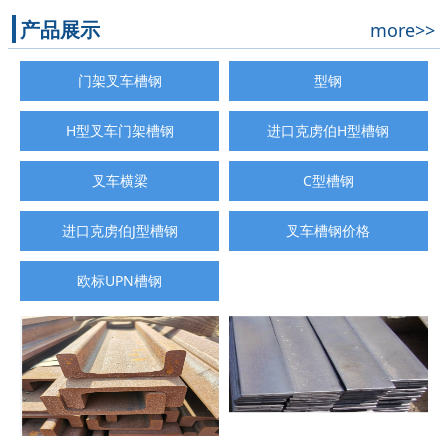
产品展示
more>>
门架叉车槽钢
型钢
H型叉车门架槽钢
进口克虏伯H型槽钢
叉车横梁
C型槽钢
进口克虏伯J型槽钢
叉车槽钢价格
欧标UPN槽钢