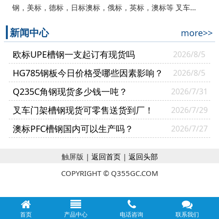
钢，美标，德标，日标澳标，俄标，英标，澳标等 叉车…
新闻中心
more>>
欧标UPE槽钢一支起订有现货吗
2026/8/5
HG785钢板今日价格受哪些因素影响？
2026/8/5
Q235C角钢现货多少钱一吨？
2026/7/31
叉车门架槽钢现货可零售送货到厂！
2026/7/29
澳标PFC槽钢国内可以生产吗？
2026/7/27
触屏版 |
返回首页
|
返回头部
COPYRIGHT © Q355GC.COM
首页
产品中心
电话咨询
联系我们