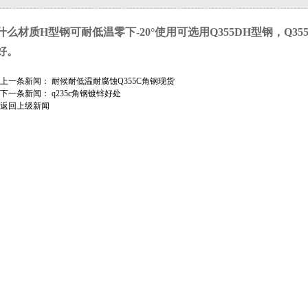
什么材质H型钢可耐低温零下-20°使用可选用Q355DH型钢，Q3
好。
上一条新闻：
耐候耐低温耐腐蚀Q355C角钢现货
下一条新闻：
q235c角钢镀锌好处
返回上级新闻