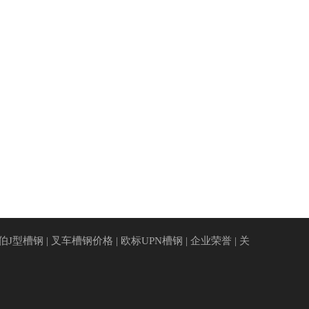
伯J型槽钢
|
叉车槽钢价格
|
欧标UPN槽钢
|
企业荣誉
|
关