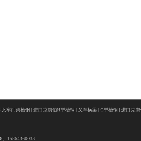
型叉车门架槽钢
|
进口克虏伯H型槽钢
|
叉车横梁
|
C型槽钢
|
进口克虏
、15864360033