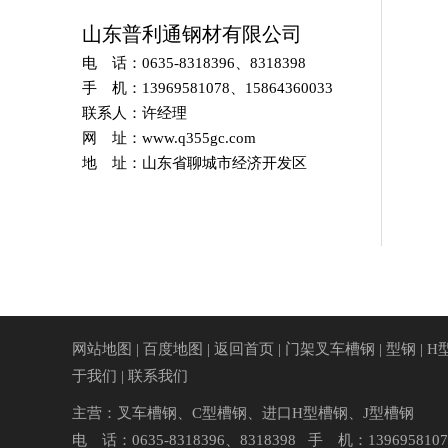
山东普利通钢材有限公司
电 话：0635-8318396、8318398
手 机：13969581078、15864360033
联系人：许经理
网 址：www.q355gc.com
地 址：山东省聊城市经济开发区
网站地图
|
百度地图
|
返回首页
|
门架叉车槽钢
|
型钢
|
H
于我们
|
联系我们
主营：
叉车槽钢
、
C型槽钢
、
进口H型槽钢
、
J型槽钢
电 话：0635-8318396、8318398 手 机：13969581078