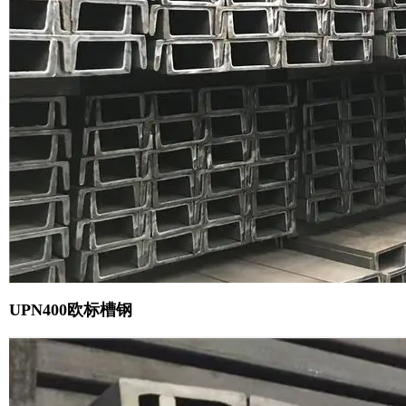
UPN400欧标槽钢