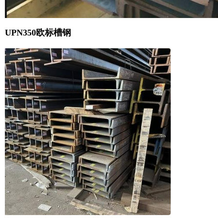
UPN350欧标槽钢