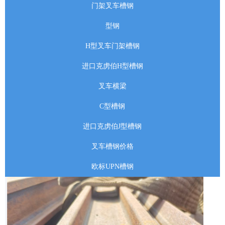
门架叉车槽钢
型钢
H型叉车门架槽钢
进口克虏伯H型槽钢
叉车横梁
C型槽钢
进口克虏伯J型槽钢
叉车槽钢价格
欧标UPN槽钢