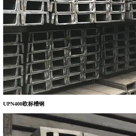
UPN400欧标槽钢