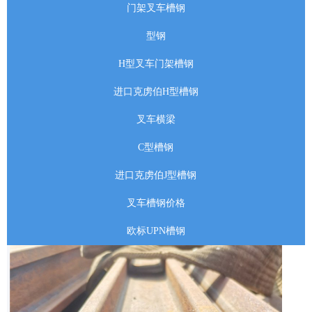
门架叉车槽钢
型钢
H型叉车门架槽钢
进口克虏伯H型槽钢
叉车横梁
C型槽钢
进口克虏伯J型槽钢
叉车槽钢价格
欧标UPN槽钢