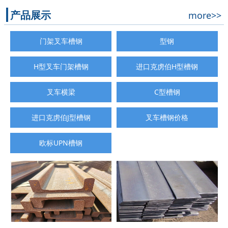
产品展示
more>>
门架叉车槽钢
型钢
H型叉车门架槽钢
进口克虏伯H型槽钢
叉车横梁
C型槽钢
进口克虏伯J型槽钢
叉车槽钢价格
欧标UPN槽钢