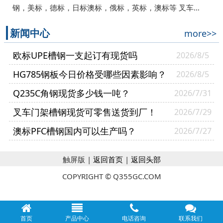
钢，美标，德标，日标澳标，俄标，英标，澳标等 叉车…
新闻中心
more>>
欧标UPE槽钢一支起订有现货吗
2026/8/5
HG785钢板今日价格受哪些因素影响？
2026/8/5
Q235C角钢现货多少钱一吨？
2026/7/31
叉车门架槽钢现货可零售送货到厂！
2026/7/29
澳标PFC槽钢国内可以生产吗？
2026/7/27
触屏版 |
返回首页
|
返回头部
COPYRIGHT © Q355GC.COM
首页
产品中心
电话咨询
联系我们