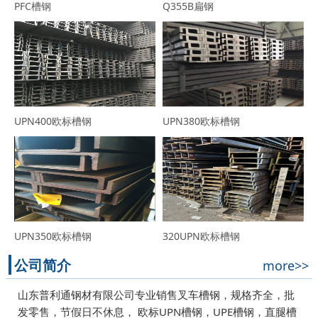
PFC槽钢
Q355B扁钢
UPN400欧标槽钢
UPN380欧标槽钢
UPN350欧标槽钢
320UPN欧标槽钢
公司简介
more>>
山东普利通钢材有限公司专业销售叉车槽钢，规格齐全，批
发零售，节假日不休息， 欧标UPN槽钢，UPE槽钢，直腿槽