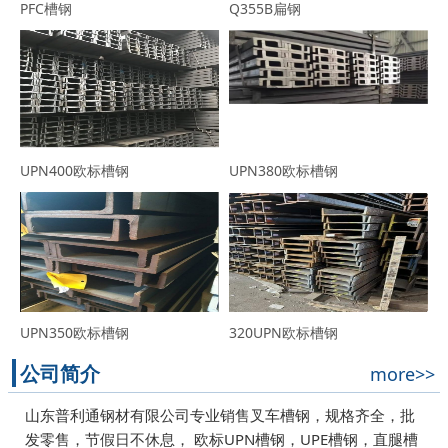
PFC槽钢
Q355B扁钢
UPN400欧标槽钢
UPN380欧标槽钢
UPN350欧标槽钢
320UPN欧标槽钢
公司简介
more>>
山东普利通钢材有限公司专业销售叉车槽钢，规格齐全，批
发零售，节假日不休息， 欧标UPN槽钢，UPE槽钢，直腿槽