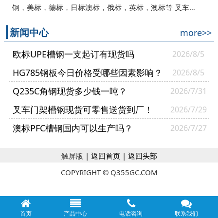
钢，美标，德标，日标澳标，俄标，英标，澳标等 叉车…
新闻中心
more>>
欧标UPE槽钢一支起订有现货吗
2026/8/5
HG785钢板今日价格受哪些因素影响？
2026/8/5
Q235C角钢现货多少钱一吨？
2026/7/31
叉车门架槽钢现货可零售送货到厂！
2026/7/29
澳标PFC槽钢国内可以生产吗？
2026/7/27
触屏版 |
返回首页
|
返回头部
COPYRIGHT © Q355GC.COM
首页
产品中心
电话咨询
联系我们