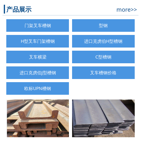
产品展示
more>>
门架叉车槽钢
型钢
H型叉车门架槽钢
进口克虏伯H型槽钢
叉车横梁
C型槽钢
进口克虏伯J型槽钢
叉车槽钢价格
欧标UPN槽钢