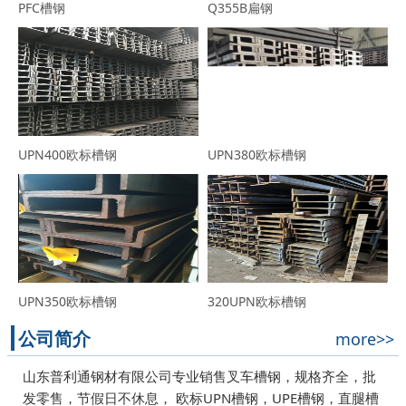
PFC槽钢
Q355B扁钢
UPN400欧标槽钢
UPN380欧标槽钢
UPN350欧标槽钢
320UPN欧标槽钢
公司简介
more>>
山东普利通钢材有限公司专业销售叉车槽钢，规格齐全，批
发零售，节假日不休息， 欧标UPN槽钢，UPE槽钢，直腿槽