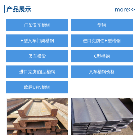
产品展示
more>>
门架叉车槽钢
型钢
H型叉车门架槽钢
进口克虏伯H型槽钢
叉车横梁
C型槽钢
进口克虏伯J型槽钢
叉车槽钢价格
欧标UPN槽钢