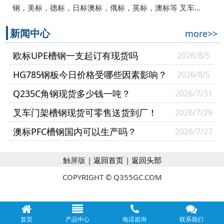
钢，美标，德标，日标澳标，俄标，英标，澳标等 叉车…
新闻中心
more>>
欧标UPE槽钢一支起订有现货吗
2026/8/5
HG785钢板今日价格受哪些因素影响？
2026/8/5
Q235C角钢现货多少钱一吨？
2026/7/31
叉车门架槽钢现货可零售送货到厂！
2026/7/29
澳标PFC槽钢国内可以生产吗？
2026/7/27
触屏版 |
返回首页
|
返回头部
COPYRIGHT © Q355GC.COM
首页
产品中心
电话咨询
联系我们